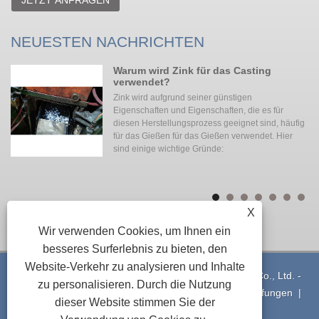
JETZT ANFRAGEN
NEUESTEN NACHRICHTEN
Warum wird Zink für das Casting
verwendet?
Zink wird aufgrund seiner günstigen
Eigenschaften und Eigenschaften, die es für
diesen Herstellungsprozess geeignet sind, häufig
für das Gießen für das Gießen verwendet. Hier
sind einige wichtige Gründe:
Al
X
Wir verwenden Cookies, um Ihnen ein
besseres Surferlebnis zu bieten, den
Website-Verkehr zu analysieren und Inhalte
Copyright © 2021 Ningbo Yinzhou Xuxing Machinery Co., Ltd. -
zu personalisieren. Durch die Nutzung
Aluminiumdruckguss - Alle Rechte vorbehalten
Verknüpfungen
|
dieser Website stimmen Sie der
Sitemap
|
RSS
|
XML
|
Privacy Policy